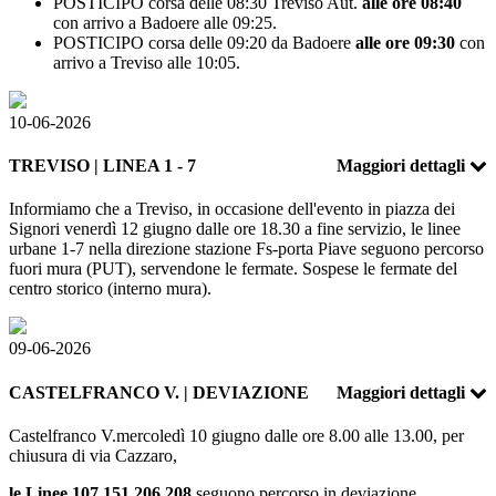
POSTICIPO corsa delle 08:30 Treviso Aut.
alle ore 08:40
con arrivo a Badoere alle 09:25.
POSTICIPO corsa delle 09:20 da Badoere
alle ore 09:30
con
arrivo a Treviso alle 10:05.
10-06-2026
TREVISO | LINEA 1 - 7
Maggiori dettagli
Informiamo che a Treviso, in occasione dell'evento in piazza dei
Signori venerdì 12 giugno dalle ore 18.30 a fine servizio, le linee
urbane 1-7 nella direzione stazione Fs-porta Piave seguono percorso
fuori mura (PUT), servendone le fermate. Sospese le fermate del
centro storico (interno mura).
09-06-2026
CASTELFRANCO V. | DEVIAZIONE
Maggiori dettagli
Castelfranco V.mercoledì 10 giugno dalle ore 8.00 alle 13.00, per
chiusura di via Cazzaro,
le Linee 107,151,206,208
seguono percorso in deviazione.