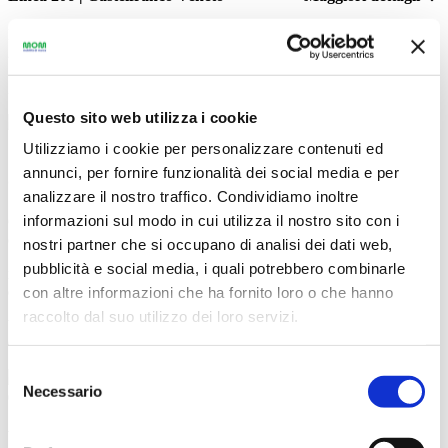
Informiamo i gentili clienti che a causa di lavori in corso, la linea
206 in entrambe le direzioni, dal 20 luglio al 1 agosto, non transita a
Salarosa, prime ferate utili Borgo Treviso "Scoa" e Castelfranco
Zona Industriale.
Questo sito web utilizza i cookie
17-07-2026
Utilizziamo i cookie per personalizzare contenuti ed
annunci, per fornire funzionalità dei social media e per
GIAVERA DEL MONTELLO | LINEA 116
analizzare il nostro traffico. Condividiamo inoltre
Maggiori dettagli
informazioni sul modo in cui utilizza il nostro sito con i
GIAVERA DEL MONTELLO: per chiusura di via Pedemontana
causa lavori, lunedì 20 e martedì 21 luglio la
linea 116
nostri partner che si occupano di analisi dei dati web,
pubblicità e social media, i quali potrebbero combinarle
non servirà le fermate "Agnoletti" e "Giavera Municipio" (nella sola
direzione Nervesa d. Battaglia
cod.113200);
con altre informazioni che ha fornito loro o che hanno
raccolto dal suo utilizzo dei loro servizi.
bisognerà quindi portarsi in alternativa alla fermata Bazzichet e
Giavera Municipio direzione Arcade.
Selezione
Necessario
del
08-07-2026
consenso
VITTORIO VENETO | LINEE URBANE
Maggiori dettagli