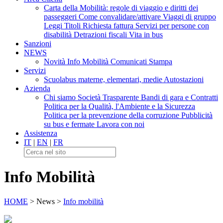
Carta della Mobilità: regole di viaggio e diritti dei
passeggeri
Come convalidare/attivare
Viaggi di gruppo
Leggi Titoli
Richiesta fattura
Servizi per persone con
disabilità
Detrazioni fiscali
Vita in bus
Sanzioni
NEWS
Novità
Info Mobilità
Comunicati Stampa
Servizi
Scuolabus materne, elementari, medie
Autostazioni
Azienda
Chi siamo
Società Trasparente
Bandi di gara e Contratti
Politica per la Qualità, l'Ambiente e la Sicurezza
Politica per la prevenzione della corruzione
Pubblicità
su bus e fermate
Lavora con noi
Assistenza
IT
|
EN
|
FR
Info Mobilità
HOME
> News >
Info mobilità