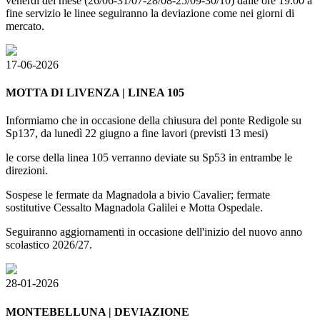
venerdì del mese (26/06-31/07-28/08-25/09-30/10) dalle ore 19.00 a
fine servizio le linee seguiranno la deviazione come nei giorni di
mercato.
17-06-2026
MOTTA DI LIVENZA | LINEA 105
Informiamo che in occasione della chiusura del ponte Redigole su
Sp137, da lunedì 22 giugno a fine lavori (previsti 13 mesi)
le corse della linea 105 verranno deviate su Sp53 in entrambe le
direzioni.
Sospese le fermate da Magnadola a bivio Cavalier; fermate
sostitutive Cessalto Magnadola Galilei e Motta Ospedale.
Seguiranno aggiornamenti in occasione dell'inizio del nuovo anno
scolastico 2026/27.
28-01-2026
MONTEBELLUNA | DEVIAZIONE