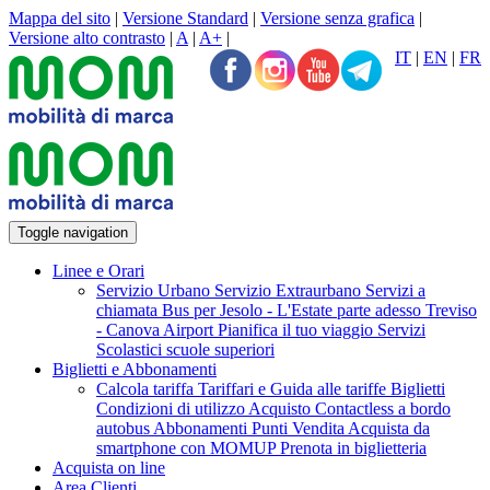
Mappa del sito
|
Versione Standard
|
Versione senza grafica
|
Versione alto contrasto
|
A
|
A+
|
IT
|
EN
|
FR
Toggle navigation
Linee e Orari
Servizio Urbano
Servizio Extraurbano
Servizi a
chiamata
Bus per Jesolo - L'Estate parte adesso
Treviso
- Canova Airport
Pianifica il tuo viaggio
Servizi
Scolastici scuole superiori
Biglietti e Abbonamenti
Calcola tariffa
Tariffari e Guida alle tariffe
Biglietti
Condizioni di utilizzo Acquisto Contactless a bordo
autobus
Abbonamenti
Punti Vendita
Acquista da
smartphone con MOMUP
Prenota in biglietteria
Acquista on line
Area Clienti