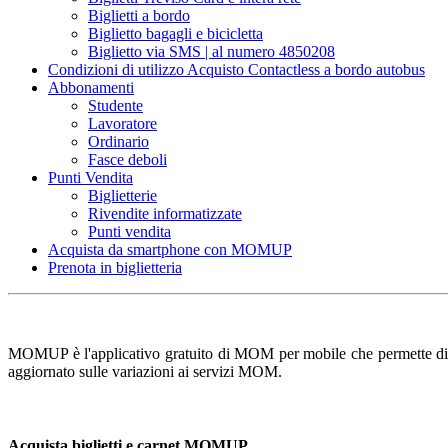
Biglietti a bordo
Biglietto bagagli e bicicletta
Biglietto via SMS | al numero 4850208
Condizioni di utilizzo Acquisto Contactless a bordo autobus
Abbonamenti
Studente
Lavoratore
Ordinario
Fasce deboli
Punti Vendita
Biglietterie
Rivendite informatizzate
Punti vendita
Acquista da smartphone con MOMUP
Prenota in biglietteria
MOMUP è l'applicativo gratuito di MOM per mobile che permette di consul
aggiornato sulle variazioni ai servizi MOM.
Acquista biglietti e carnet MOMUP