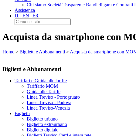
Chi siamo
Società Trasparente
Bandi di gara e Contratti
Assistenza
IT
|
EN
|
FR
Acquista da smartphone con
Home
>
Biglietti e Abbonamenti
>
Acquista da smartphone con M
Biglietti e Abbonamenti
Tariffari e Guida alle tariffe
Tariffario MOM
Guida alle Tariffe
Linea Treviso - Portogruaro
Linea Treviso - Padova
Linea Treviso-Venezia
Biglietti
Biglietto urbano
Biglietto extraurbano
Biglietto digitale
Biglietti Treviso Card e intera rete