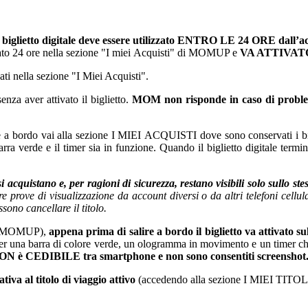
gitale deve essere utilizzato ENTRO LE 24 ORE dall’acquisto e 
ervato 24 ore nella sezione "I miei Acquisti" di MOMUP e
VA ATTIVAT
ti nella sezione "I Miei Acquisti".
enza aver attivato il biglietto.
MOM non risponde in caso di problemi
 a bordo vai alla sezione I MIEI ACQUISTI dove sono conservati i bigliet
a la barra verde e il timer sia in funzione. Quando il biglietto digital
si acquistano e, per ragioni di sicurezza, restano visibili solo sullo s
re prove di visualizzazione da account diversi o da altri telefoni cellul
sono cancellare il titolo.
one MOMUP),
appena prima di salire a bordo il biglietto va attivato 
ue per una barra di colore verde, un ologramma in movimento e un timer che
N è CEDIBILE tra smartphone e non sono consentiti screenshot
iva al titolo di viaggio attivo
(accedendo alla sezione I MIEI TITOLI) e