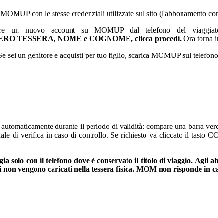
i su MOMUP con le stesse credenziali utilizzate sul sito (l'abbonamento 
eare un nuovo account su MOMUP dal telefono del viaggiator
RO TESSERA, NOME e COGNOME, clicca procedi.
Ora torna 
Se sei un genitore e acquisti per tuo figlio, scarica MOMUP sul telefono 
utomaticamente durante il periodo di validità: compare una barra verde 
onale di verifica in caso di controllo. Se richiesto va cliccato il tas
ia solo con il telefono dove è conservato il titolo di viaggio. Agl
tali non vengono caricati nella tessera fisica. MOM non risponde in c