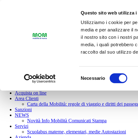
Mappa del sito
|
Versione Standard
|
Versione senza grafica
|
Versione 
Questo sito web utilizza i
Utilizziamo i cookie per pe
media e per analizzare il n
il nostro sito con i nostri 
media, i quali potrebbero 
raccolto dal suo utilizzo dei
Toggle navigation
Linee e Orari
Servizio Urbano
Servizio Extraurbano
Servizi a chiamat
Selezione
Biglietti e Abbonamenti
Necessario
del
Calcola tariffa
Tariffari e Guida alle tariffe
Biglietti
Condi
biglietteria
consenso
Acquista on line
Area Clienti
Carta della Mobilità: regole di viaggio e diritti dei passeg
Sanzioni
NEWS
Novità
Info Mobilità
Comunicati Stampa
Servizi
Scuolabus materne, elementari, medie
Autostazioni
Azienda