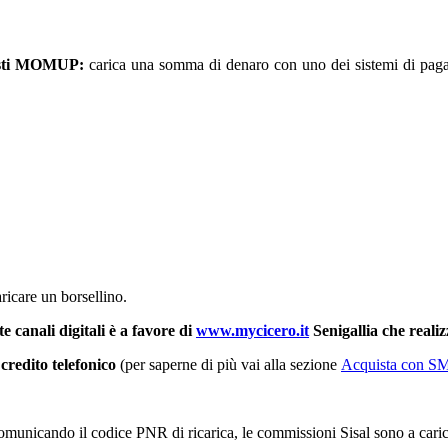
uisti MOMUP:
carica una somma di denaro con uno dei sistemi di pagame
ricare un borsellino.
te canali digitali è a favore di
www.mycicero.it
Senigallia che reali
l
credito telefonico
(per saperne di più vai alla sezione
Acquista con S
 comunicando il codice PNR di ricarica, le commissioni Sisal sono a caric