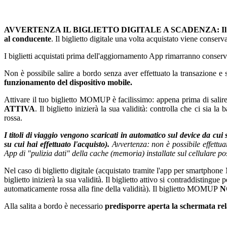
AVVERTENZA IL BIGLIETTO DIGITALE A SCADENZA: Il biglietto di
al conducente
. Il biglietto digitale una volta acquistato viene cons
I biglietti acquistati prima dell'aggiornamento App rimarranno conserva
Non è possibile salire a bordo senza aver effettuato la transazione e s
funzionamento del dispositivo mobile.
Attivare il tuo biglietto MOMUP è facilissimo: appena prima di salire
ATTIVA
. Il biglietto inizierà la sua validità: controlla che ci si
rossa.
I titoli di viaggio vengono scaricati in automatico sul device da cui 
su cui hai effettuato l'acquisto).
Avvertenza: non è possibile effettua
App di "pulizia dati" della cache (memoria) installate sul cellulare pos
Nel caso di biglietto digitale (acquistato tramite l'app per smartph
biglietto inizierà la sua validità. Il biglietto attivo si contraddisting
automaticamente rossa alla fine della validità). Il biglietto MOMUP
NO
Alla salita a bordo è necessario
predisporre aperta la schermata relat