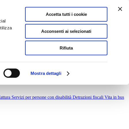
IT
|
EN
|
FR
Accetta tutti i cookie
ial
tilizza
Acconsenti ai selezionati
Rifiuta
ica il tuo viaggio
Servizi Scolastici scuole superiori
Mostra dettagli
nti Vendita
Acquista da smartphone con MOMUP
Prenota in
fattura
Servizi per persone con disabilità
Detrazioni fiscali
Vita in bus