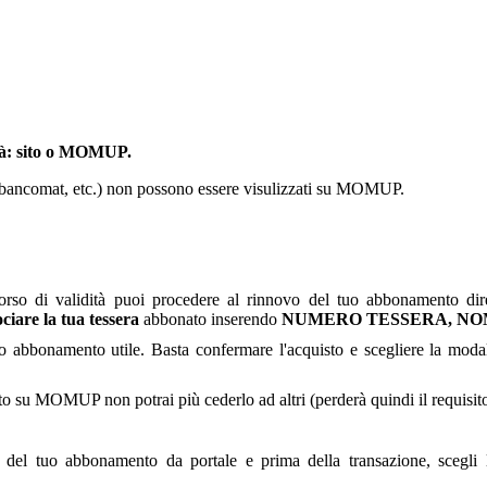
tà: sito o MOMUP.
rtelli bancomat, etc.) non possono essere visulizzati su MOMUP.
rso di validità puoi procedere al rinnovo del tuo abbonamento dir
ociare la tua tessera
abbonato inserendo
NUMERO TESSERA, NOME 
abbonamento utile. Basta confermare l'acquisto e scegliere la modal
to su MOMUP non potrai più cederlo ad altri (perderà quindi il requisito d
to del tuo abbonamento da portale e prima della transazione, scegli l