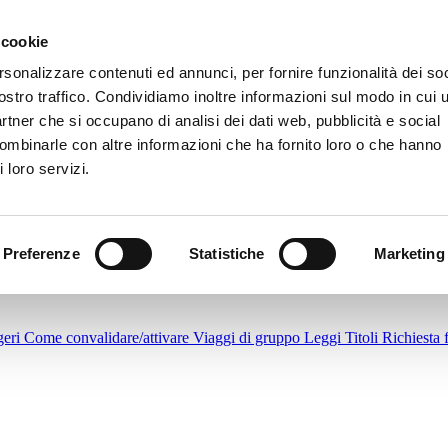
alto contrasto
|
A
|
A+
|
 cookie
rsonalizzare contenuti ed annunci, per fornire funzionalità dei soc
ostro traffico. Condividiamo inoltre informazioni sul modo in cui u
partner che si occupano di analisi dei dati web, pubblicità e social
combinarle con altre informazioni che ha fornito loro o che hanno
 loro servizi.
a
Bus per Jesolo - L'Estate parte adesso
Treviso - Canova Airport
Pianif
Preferenze
Statistiche
Marketing
zioni di utilizzo Acquisto Contactless a bordo autobus
Abbonamenti
Pu
geri
Come convalidare/attivare
Viaggi di gruppo
Leggi Titoli
Richiesta 