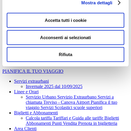
Mostra dettagli
Pianifica il tuo viaggio
Servizi Scolastici scuole superiori
Accetta tutti i cookie
SERVIZI URBANI
Acconsenti ai selezionati
SERVIZI EXTRAURBANI
TREVISO AIR LINK Canova Airport
SERVIZI SCOLASTICI
Rifiuta
PIANIFICA IL TUO VIAGGIO
Servizi extraurbani
Invernale 2025 dal 10/09/2025
Linee e Orari
Servizio Urbano
Servizio Extraurbano
Servizi a
chiamata
Treviso - Canova Airport
Pianifica il tuo
viaggio
Servizi Scolastici scuole superiori
Biglietti e Abbonamenti
Calcola tariffa
Tariffari e Guida alle tariffe
Biglietti
Abbonamenti
Punti Vendita
Prenota in biglietteria
Area Clienti