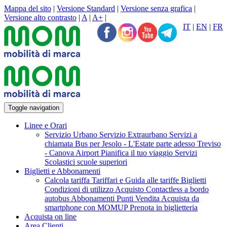
Mappa del sito
|
Versione Standard
|
Versione senza grafica
|
Versione alto contrasto
|
A
|
A+
|
IT
|
EN
|
FR
Toggle navigation
Linee e Orari
Servizio Urbano
Servizio Extraurbano
Servizi a
chiamata
Bus per Jesolo - L'Estate parte adesso
Treviso
- Canova Airport
Pianifica il tuo viaggio
Servizi
Scolastici scuole superiori
Biglietti e Abbonamenti
Calcola tariffa
Tariffari e Guida alle tariffe
Biglietti
Condizioni di utilizzo Acquisto Contactless a bordo
autobus
Abbonamenti
Punti Vendita
Acquista da
smartphone con MOMUP
Prenota in biglietteria
Acquista on line
Area Clienti