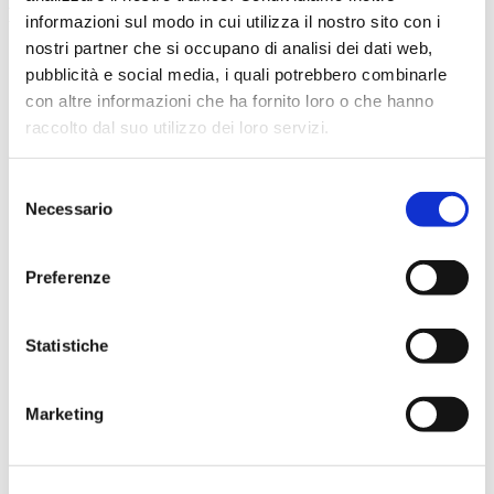
Linee e Orari
informazioni sul modo in cui utilizza il nostro sito con i
nostri partner che si occupano di analisi dei dati web,
Servizio Urbano
pubblicità e social media, i quali potrebbero combinarle
Treviso
Invernale 2025 dal 10/09/2025
con altre informazioni che ha fornito loro o che hanno
Treviso Estate A
raccolto dal suo utilizzo dei loro servizi.
Treviso Estate B
Conegliano
ORARIO ESTIVO URBANO CONEGLIANO
Selezione
ORARIO INVERNALE URBANO
Necessario
del
CONEGLIANO
Vittorio Veneto
consenso
Vittorio Veneto Estivo
Montebelluna
Preferenze
ORARIO INVERNALE URBANO
MONTEBELLUNA
ORARIO ESTIVO URBANO
Statistiche
MONTEBELLUNA
Servizio Extraurbano
ORARIO INVERNALE SCOLASTICO 2026/2027
Marketing
Orario estivo 2026
Orario Invernale 2025
Servizi a chiamata
Bus per Jesolo - L'Estate parte adesso
Treviso - Canova Airport