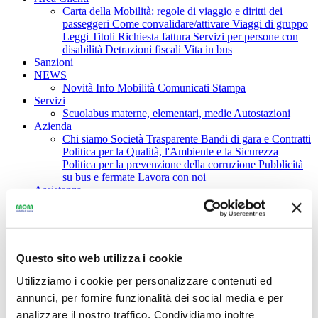
Carta della Mobilità: regole di viaggio e diritti dei
passeggeri
Come convalidare/attivare
Viaggi di gruppo
Leggi Titoli
Richiesta fattura
Servizi per persone con
disabilità
Detrazioni fiscali
Vita in bus
Sanzioni
NEWS
Novità
Info Mobilità
Comunicati Stampa
Servizi
Scuolabus materne, elementari, medie
Autostazioni
Azienda
Chi siamo
Società Trasparente
Bandi di gara e Contratti
Politica per la Qualità, l'Ambiente e la Sicurezza
Politica per la prevenzione della corruzione
Pubblicità
su bus e fermate
Lavora con noi
Assistenza
IT
|
EN
|
FR
Linee e Orari
Questo sito web utilizza i cookie
Utilizziamo i cookie per personalizzare contenuti ed
Home
>
Linee e Orari
annunci, per fornire funzionalità dei social media e per
analizzare il nostro traffico. Condividiamo inoltre