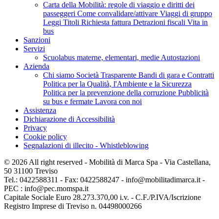
Carta della Mobilità: regole di viaggio e diritti dei
passeggeri
Come convalidare/attivare
Viaggi di gruppo
Leggi Titoli
Richiesta fattura
Detrazioni fiscali
Vita in
bus
Sanzioni
Servizi
Scuolabus materne, elementari, medie
Autostazioni
Azienda
Chi siamo
Società Trasparente
Bandi di gara e Contratti
Politica per la Qualità, l'Ambiente e la Sicurezza
Politica per la prevenzione della corruzione
Pubblicità
su bus e fermate
Lavora con noi
Assistenza
Dichiarazione di Accessibilità
Privacy
Cookie policy
Segnalazioni di illecito - Whistleblowing
© 2026 All right reserved - Mobilità di Marca Spa - Via Castellana,
50 31100 Treviso
Tel.: 0422588311 - Fax: 0422588247 - info@mobilitadimarca.it -
PEC : info@pec.momspa.it
Capitale Sociale Euro 28.273.370,00 i.v. - C.F./P.IVA/Iscrizione
Registro Imprese di Treviso n. 04498000266
Powered by Klekoo.com