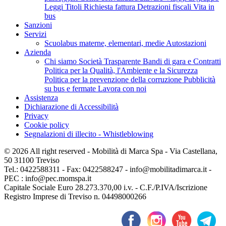
Leggi Titoli
Richiesta fattura
Detrazioni fiscali
Vita in
bus
Sanzioni
Servizi
Scuolabus materne, elementari, medie
Autostazioni
Azienda
Chi siamo
Società Trasparente
Bandi di gara e Contratti
Politica per la Qualità, l'Ambiente e la Sicurezza
Politica per la prevenzione della corruzione
Pubblicità
su bus e fermate
Lavora con noi
Assistenza
Dichiarazione di Accessibilità
Privacy
Cookie policy
Segnalazioni di illecito - Whistleblowing
© 2026 All right reserved - Mobilità di Marca Spa - Via Castellana,
50 31100 Treviso
Tel.: 0422588311 - Fax: 0422588247 - info@mobilitadimarca.it -
PEC : info@pec.momspa.it
Capitale Sociale Euro 28.273.370,00 i.v. - C.F./P.IVA/Iscrizione
Registro Imprese di Treviso n. 04498000266
Powered by Klekoo.com