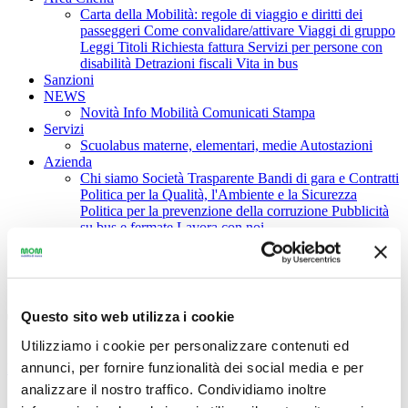
Carta della Mobilità: regole di viaggio e diritti dei
passeggeri
Come convalidare/attivare
Viaggi di gruppo
Leggi Titoli
Richiesta fattura
Servizi per persone con
disabilità
Detrazioni fiscali
Vita in bus
Sanzioni
NEWS
Novità
Info Mobilità
Comunicati Stampa
Servizi
Scuolabus materne, elementari, medie
Autostazioni
Azienda
Chi siamo
Società Trasparente
Bandi di gara e Contratti
Politica per la Qualità, l'Ambiente e la Sicurezza
Politica per la prevenzione della corruzione
Pubblicità
su bus e fermate
Lavora con noi
Assistenza
IT
|
EN
|
FR
Tariffari e Guida alle tariffe
Questo sito web utilizza i cookie
Utilizziamo i cookie per personalizzare contenuti ed
annunci, per fornire funzionalità dei social media e per
Home
>
Biglietti e Abbonamenti
>
Tariffari e Guida alle tariffe
analizzare il nostro traffico. Condividiamo inoltre