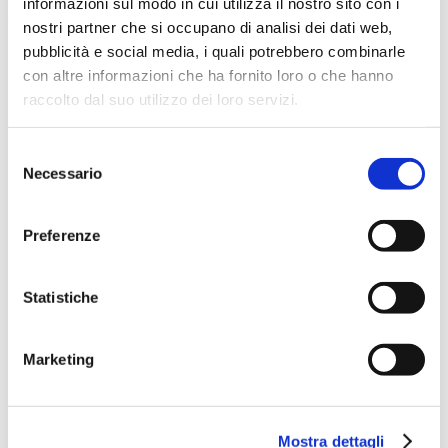
informazioni sul modo in cui utilizza il nostro sito con i
Biglietti e Abbonamenti
nostri partner che si occupano di analisi dei dati web,
pubblicità e social media, i quali potrebbero combinarle
Tariffari e Guida alle tariffe
Tariffario MOM
con altre informazioni che ha fornito loro o che hanno
Guida alle Tariffe
raccolto dal suo utilizzo dei loro servizi.
Linea Treviso - Portogruaro
Linea Treviso - Padova
Linea Treviso-Venezia
Selezione
Biglietti
Necessario
del
Biglietto urbano
Biglietto extraurbano
consenso
Biglietto digitale
Biglietti Treviso Card e intera rete
Preferenze
Biglietti a bordo
Biglietto bagagli e bicicletta
Biglietto via SMS | al numero 4850208
Statistiche
Condizioni di utilizzo Acquisto Contactless a bordo autobus
Abbonamenti
Studente
Lavoratore
Marketing
Ordinario
Fasce deboli
Punti Vendita
Biglietterie
Mostra dettagli
Rivendite informatizzate