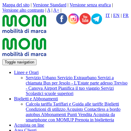
Mappa del sito
|
Versione Standard
|
Versione senza grafica
|
Versione alto contrasto
|
A
|
A+
|
IT
|
EN
|
FR
Toggle navigation
Linee e Orari
Servizio Urbano
Servizio Extraurbano
Servizi a
chiamata
Bus per Jesolo - L'Estate parte adesso
Treviso
- Canova Airport
Pianifica il tuo viaggio
Servizi
Scolastici scuole superiori
Biglietti e Abbonamenti
Calcola tariffa
Tariffari e Guida alle tariffe
Biglietti
Condizioni di utilizzo Acquisto Contactless a bordo
autobus
Abbonamenti
Punti Vendita
Acquista da
smartphone con MOMUP
Prenota in biglietteria
Acquista on line
Area Clienti