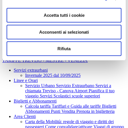
Punti vendita
Acquista da smartphone con MOMUP
Accetta tutti i cookie
Prenota in biglietteria
Acconsenti ai selezionati
TARIFFARIO MOM
GUIDA ALLE TARIFFE
Rifiuta
TARIFFE TREVISO - PORTOGRUARO
TARIFFE TREVISO - PADOVA
TARIFFE TREVISO - MESTRE - VENEZIA
Servizi extraurbani
Invernale 2025 dal 10/09/2025
Linee e Orari
Servizio Urbano
Servizio Extraurbano
Servizi a
chiamata
Treviso - Canova Airport
Pianifica il tuo
viaggio
Servizi Scolastici scuole superiori
Biglietti e Abbonamenti
Calcola tariffa
Tariffari e Guida alle tariffe
Biglietti
Abbonamenti
Punti Vendita
Prenota in biglietteria
Area Clienti
Carta della Mobilità: regole di viaggio e diritti dei
passeggeri
Come convalidare/attivare
Viaggi di gruppo