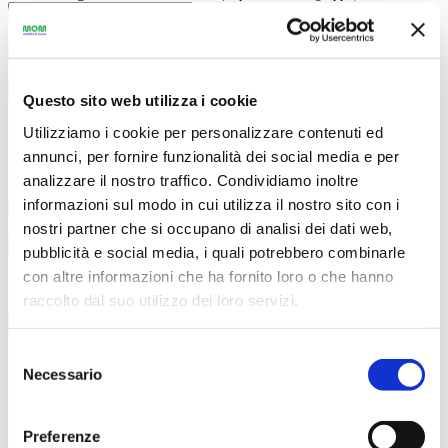
Recapito telefonico *:
Recapito e-mail *:
Questo sito web utilizza i cookie
Informazioni sul gruppo
Utilizziamo i cookie per personalizzare contenuti ed
annunci, per fornire funzionalità dei social media e per
analizzare il nostro traffico. Condividiamo inoltre
Numero totale partecipanti *:
informazioni sul modo in cui utilizza il nostro sito con i
Scuola/associazione/organizzazione di appartenenza *:
nostri partner che si occupano di analisi dei dati web,
pubblicità e social media, i quali potrebbero combinarle
Indicare il numero di eventuali viaggiatori con ridotte capacità
con altre informazioni che ha fornito loro o che hanno
motoria
raccolto dal suo utilizzo dei loro servizi.
:
(si informa che gli autobus sono omologati per il trasporto di max 1 carrozzina)
Selezione
Necessario
Informazioni sul viaggio richiesto
del
consenso
Preferenze