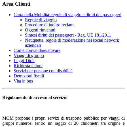
Area Clienti
Carta della Mobilità: regole di viaggio e diritti dei passeggeri
Regole di viaggio
Procedure di inoltro reclami
Oggetti rinvenuti
Sintesi diritti dei passeggeri - Reg. UE 181/2011
Netiquette, regole di moderazione nei social network
aziendali
Come convalidare/attivare
Viaggi di gruppo
Leggi Titoli
Richiesta fattura
Servizi per persone con disabilità
Detrazioni fiscali
Vita in bus
Regolamento di accesso al servizio
MOM propone i propri servizi di trasporto pubblico per viaggi di
gruppi numerosi (entro un raggio di 20 chilometri tra origine e