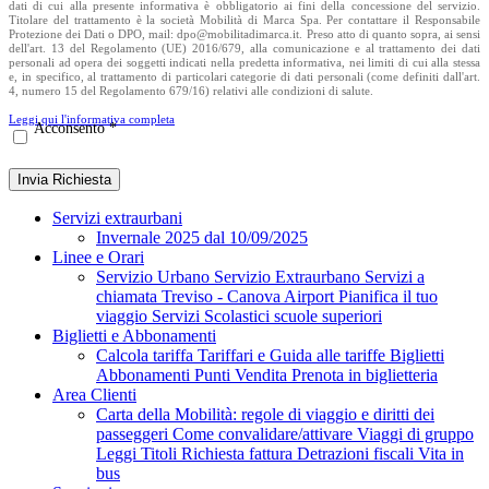
dati di cui alla presente informativa è obbligatorio ai fini della concessione del servizio.
Titolare del trattamento è la società Mobilità di Marca Spa. Per contattare il Responsabile
Protezione dei Dati o DPO, mail: dpo@mobilitadimarca.it. Preso atto di quanto sopra, ai sensi
dell'art. 13 del Regolamento (UE) 2016/679, alla comunicazione e al trattamento dei dati
personali ad opera dei soggetti indicati nella predetta informativa, nei limiti di cui alla stessa
e, in specifico, al trattamento di particolari categorie di dati personali (come definiti dall'art.
4, numero 15 del Regolamento 679/16) relativi alle condizioni di salute.
Leggi qui l'informativa completa
Acconsento *
Servizi extraurbani
Invernale 2025 dal 10/09/2025
Linee e Orari
Servizio Urbano
Servizio Extraurbano
Servizi a
chiamata
Treviso - Canova Airport
Pianifica il tuo
viaggio
Servizi Scolastici scuole superiori
Biglietti e Abbonamenti
Calcola tariffa
Tariffari e Guida alle tariffe
Biglietti
Abbonamenti
Punti Vendita
Prenota in biglietteria
Area Clienti
Carta della Mobilità: regole di viaggio e diritti dei
passeggeri
Come convalidare/attivare
Viaggi di gruppo
Leggi Titoli
Richiesta fattura
Detrazioni fiscali
Vita in
bus