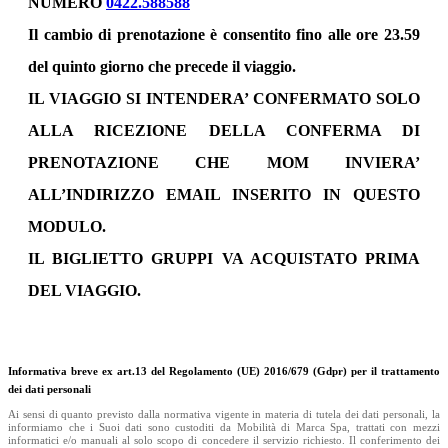
NUMERO
0422.588588
Il cambio di prenotazione è consentito fino alle ore 23.59
del quinto giorno che precede il viaggio.
IL VIAGGIO SI INTENDERA’ CONFERMATO SOLO
ALLA RICEZIONE DELLA CONFERMA DI
PRENOTAZIONE CHE MOM INVIERA’
ALL’INDIRIZZO EMAIL INSERITO IN QUESTO
MODULO.
IL BIGLIETTO GRUPPI VA ACQUISTATO PRIMA
DEL VIAGGIO.
Informativa breve ex art.13 del Regolamento (UE) 2016/679 (Gdpr) per il trattamento
dei dati personali
Ai sensi di quanto previsto dalla normativa vigente in materia di tutela dei dati personali, la
informiamo che i Suoi dati sono custoditi da Mobilità di Marca Spa, trattati con mezzi
informatici e/o manuali al solo scopo di concedere il servizio richiesto. Il conferimento dei