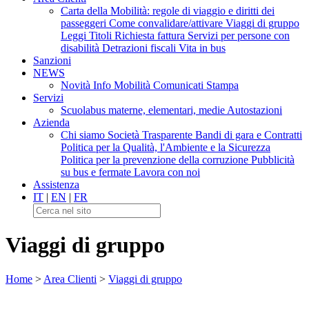
Carta della Mobilità: regole di viaggio e diritti dei
passeggeri
Come convalidare/attivare
Viaggi di gruppo
Leggi Titoli
Richiesta fattura
Servizi per persone con
disabilità
Detrazioni fiscali
Vita in bus
Sanzioni
NEWS
Novità
Info Mobilità
Comunicati Stampa
Servizi
Scuolabus materne, elementari, medie
Autostazioni
Azienda
Chi siamo
Società Trasparente
Bandi di gara e Contratti
Politica per la Qualità, l'Ambiente e la Sicurezza
Politica per la prevenzione della corruzione
Pubblicità
su bus e fermate
Lavora con noi
Assistenza
IT
|
EN
|
FR
Viaggi di gruppo
Home
>
Area Clienti
>
Viaggi di gruppo