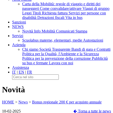
Carta della Mobilità: regole di viaggio e diritti dei
passeggeri
Come convalidare/attivare
Viaggi di gruppo
Leggi Titoli
Richiesta fattura
Servizi per persone con
disabilità
Detrazioni fiscali
Vita in bus
Sanzioni
NEWS
Novità
Info Mobilità
Comunicati Stampa
Servizi
Scuolabus materne, elementari, medie
Autostazioni
Azienda
Chi siamo
Società Trasparente
Bandi di gara e Contratti
Politica per la Qualità, l'Ambiente e la Sicurezza
Politica per la prevenzione della corruzione
Pubblicità
su bus e fermate
Lavora con noi
Assistenza
IT
|
EN
|
FR
Novità
HOME
>
News
>
Bonus regionale 200 € per acquisto annuale
10-02-2025
Torna a tutte le news