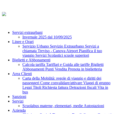
Servizi extraurbani
Invernale 2025 dal 10/09/2025
Linee e Orari
Servizio Urbano
Servizio Extraurbano
Servizi a
chiamata
Treviso - Canova Airport
Pianifica il tuo
viaggio
Servizi Scolastici scuole superiori
Biglietti e Abbonamenti
Calcola tariffa
Tariffari e Guida alle tariffe
Biglietti
Abbonamenti
Punti Vendita
Prenota in biglietteria
Area Clienti
Carta della Mobilità: regole di viaggio e diritti dei
passeggeri
Come convalidare/attivare
Viaggi di gruppo
Leggi Titoli
Richiesta fattura
Detrazioni fiscali
Vita in
bus
Sanzioni
Servizi
Scuolabus materne, elementari, medie
Autostazioni
Azienda