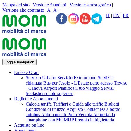
Mappa del sito
|
Versione Standard
|
Versione senza grafica
|
Versione alto contrasto
|
A
|
A+
|
IT
|
EN
|
FR
Toggle navigation
Linee e Orari
Servizio Urbano
Servizio Extraurbano
Servizi a
chiamata
Bus per Jesolo - L'Estate parte adesso
Treviso
- Canova Airport
Pianifica il tuo viaggio
Servizi
Scolastici scuole superiori
Biglietti e Abbonamenti
Calcola tariffa
Tariffari e Guida alle tariffe
Biglietti
Condizioni di utilizzo Acquisto Contactless a bordo
autobus
Abbonamenti
Punti Vendita
Acquista da
smartphone con MOMUP
Prenota in biglietteria
Acquista on line
Area Clienti