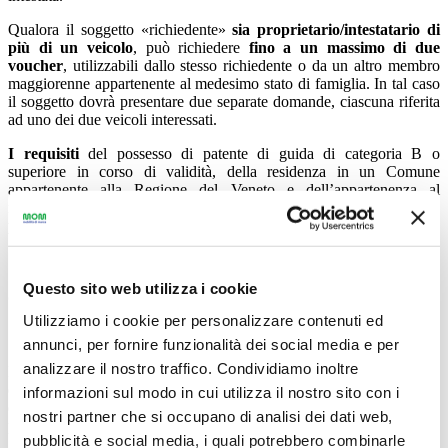
Qualora il soggetto «richiedente»
sia proprietario/intestatario di
più di un veicolo
, può richiedere
fino a un massimo di due
voucher
, utilizzabili dallo stesso richiedente o da un altro membro
maggiorenne appartenente al medesimo stato di famiglia. In tal caso
il soggetto dovrà presentare due separate domande, ciascuna riferita
ad uno dei due veicoli interessati.
I requisiti
del possesso di patente di guida di categoria B o
superiore in corso di validità, della residenza in un Comune
appartenente alla Regione del Veneto e dell’appartenenza al
medesimo stato di famiglia
devono essere posseduti all’atto della
presentazione della domanda di contributo
.
Questo sito web utilizza i cookie
COSA SI PUO’ ACQUISTARE
Utilizziamo i cookie per personalizzare contenuti ed
annunci, per fornire funzionalità dei social media e per
analizzare il nostro traffico. Condividiamo inoltre
Esclusivamente un abbonamento annuale (valido 12 mesi dalla data
di emissione, la validità temporale inizia a partire dal primo giorno
informazioni sul modo in cui utilizza il nostro sito con i
del mese, l’acquisto può avvenire dal giorno 20 del mese
nostri partner che si occupano di analisi dei dati web,
precedente).
pubblicità e social media, i quali potrebbero combinarle