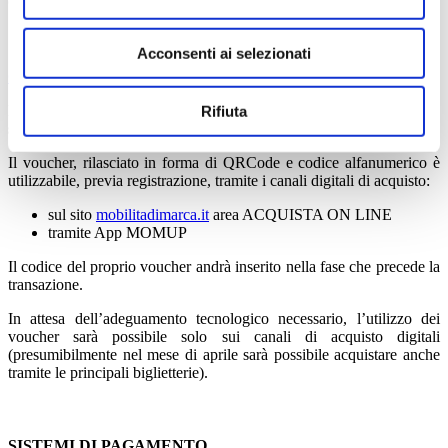
COME ACQUISTARE
Acconsenti ai selezionati
QUI LE ISTRUZIONI
Il voucher può essere utilizzato
entro il giorno 10 del mese
Rifiuta
successivo a quello della data di emissione
.
Il voucher, rilasciato in forma di QRCode e codice alfanumerico è
utilizzabile, previa registrazione, tramite i canali digitali di acquisto:
sul sito
mobilitadimarca.it
area ACQUISTA ON LINE
tramite App MOMUP
Il codice del proprio voucher andrà inserito nella fase che precede la
transazione.
In attesa dell’adeguamento tecnologico necessario, l’utilizzo dei
voucher sarà possibile solo sui canali di acquisto digitali
(presumibilmente nel mese di aprile sarà possibile acquistare anche
tramite le principali biglietterie).
SISTEMI DI PAGAMENTO