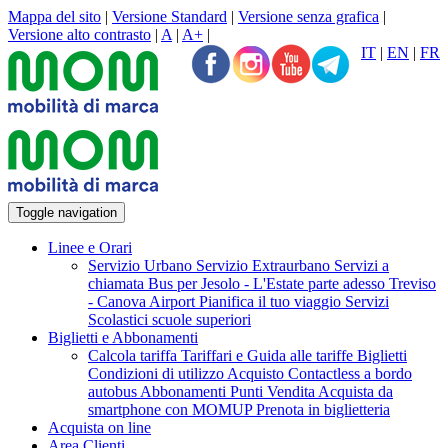
Mappa del sito
|
Versione Standard
|
Versione senza grafica
|
Versione alto contrasto
|
A
|
A+
|
IT
|
EN
|
FR
Toggle navigation
Linee e Orari
Servizio Urbano
Servizio Extraurbano
Servizi a
chiamata
Bus per Jesolo - L'Estate parte adesso
Treviso
- Canova Airport
Pianifica il tuo viaggio
Servizi
Scolastici scuole superiori
Biglietti e Abbonamenti
Calcola tariffa
Tariffari e Guida alle tariffe
Biglietti
Condizioni di utilizzo Acquisto Contactless a bordo
autobus
Abbonamenti
Punti Vendita
Acquista da
smartphone con MOMUP
Prenota in biglietteria
Acquista on line
Area Clienti