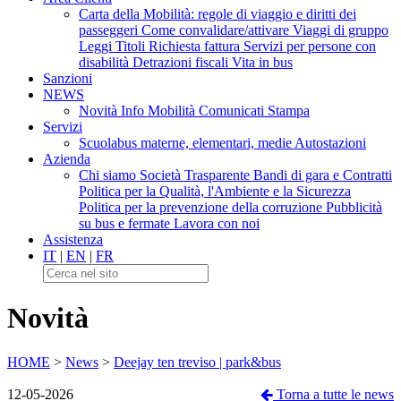
Carta della Mobilità: regole di viaggio e diritti dei
passeggeri
Come convalidare/attivare
Viaggi di gruppo
Leggi Titoli
Richiesta fattura
Servizi per persone con
disabilità
Detrazioni fiscali
Vita in bus
Sanzioni
NEWS
Novità
Info Mobilità
Comunicati Stampa
Servizi
Scuolabus materne, elementari, medie
Autostazioni
Azienda
Chi siamo
Società Trasparente
Bandi di gara e Contratti
Politica per la Qualità, l'Ambiente e la Sicurezza
Politica per la prevenzione della corruzione
Pubblicità
su bus e fermate
Lavora con noi
Assistenza
IT
|
EN
|
FR
Novità
HOME
>
News
>
Deejay ten treviso | park&bus
12-05-2026
Torna a tutte le news