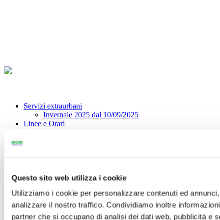
Servizi extraurbani
Invernale 2025 dal 10/09/2025
Linee e Orari
Servizio Urbano
Servizio Extraurbano
Servizi a
chiamata
Treviso - Canova Airport
Pianifica il tuo
viaggio
Servizi Scolastici scuole superiori
Biglietti e Abbonamenti
Calcola tariffa
Tariffari e Guida alle tariffe
Biglietti
Abbonamenti
Punti Vendita
Prenota in biglietteria
Questo sito web utilizza i cookie
Area Clienti
Utilizziamo i cookie per personalizzare contenuti ed annunci, 
Carta della Mobilità: regole di viaggio e diritti dei
passeggeri
Come convalidare/attivare
Viaggi di gruppo
analizzare il nostro traffico. Condividiamo inoltre informazioni 
Leggi Titoli
Richiesta fattura
Detrazioni fiscali
Vita in
partner che si occupano di analisi dei dati web, pubblicità e 