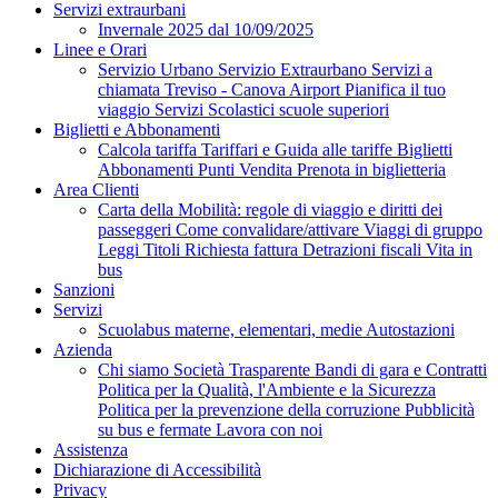
Servizi extraurbani
Invernale 2025 dal 10/09/2025
Linee e Orari
Servizio Urbano
Servizio Extraurbano
Servizi a
chiamata
Treviso - Canova Airport
Pianifica il tuo
viaggio
Servizi Scolastici scuole superiori
Biglietti e Abbonamenti
Calcola tariffa
Tariffari e Guida alle tariffe
Biglietti
Abbonamenti
Punti Vendita
Prenota in biglietteria
Area Clienti
Carta della Mobilità: regole di viaggio e diritti dei
passeggeri
Come convalidare/attivare
Viaggi di gruppo
Leggi Titoli
Richiesta fattura
Detrazioni fiscali
Vita in
bus
Sanzioni
Servizi
Scuolabus materne, elementari, medie
Autostazioni
Azienda
Chi siamo
Società Trasparente
Bandi di gara e Contratti
Politica per la Qualità, l'Ambiente e la Sicurezza
Politica per la prevenzione della corruzione
Pubblicità
su bus e fermate
Lavora con noi
Assistenza
Dichiarazione di Accessibilità
Privacy