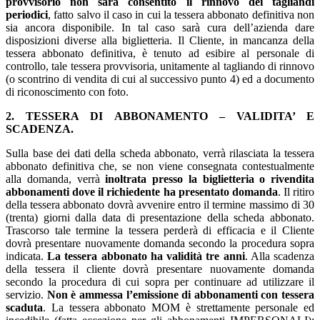
provvisorio non sarà consentito il rinnovo dei tagliandi
periodici
, fatto salvo il caso in cui la tessera abbonato definitiva non
sia ancora disponibile. In tal caso sarà cura dell’azienda dare
disposizioni diverse alla biglietteria. Il Cliente, in mancanza della
tessera abbonato definitiva, è tenuto ad esibire al personale di
controllo, tale tessera provvisoria, unitamente al tagliando di rinnovo
(o scontrino di vendita di cui al successivo punto 4) ed a documento
di riconoscimento con foto.
2. TESSERA DI ABBONAMENTO – VALIDITA’ E
SCADENZA.
Sulla base dei dati della scheda abbonato, verrà rilasciata la tessera
abbonato definitiva che, se non viene consegnata contestualmente
alla domanda, verrà
inoltrata presso la biglietteria o rivendita
abbonamenti dove il richiedente ha presentato domanda
. Il ritiro
della tessera abbonato dovrà avvenire entro il termine massimo di 30
(trenta) giorni dalla data di presentazione della scheda abbonato.
Trascorso tale termine la tessera perderà di efficacia e il Cliente
dovrà presentare nuovamente domanda secondo la procedura sopra
indicata.
La tessera abbonato ha validità tre anni
. Alla scadenza
della tessera il cliente dovrà presentare nuovamente domanda
secondo la procedura di cui sopra per continuare ad utilizzare il
servizio.
Non è ammessa l’emissione di abbonamenti con tessera
scaduta
. La tessera abbonato MOM è strettamente personale ed