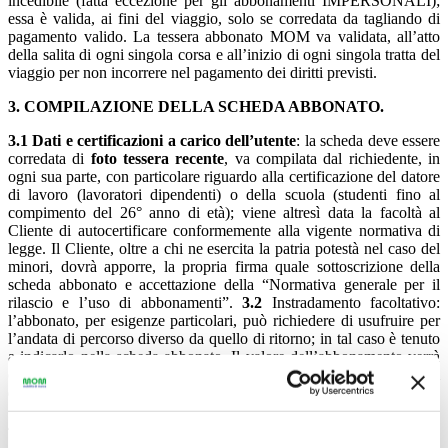
incedibile (fatta eccezione per gli abbonamenti IMPERSONALI);
essa è valida, ai fini del viaggio, solo se corredata da tagliando di
pagamento valido. La tessera abbonato MOM va validata, all’atto
della salita di ogni singola corsa e all’inizio di ogni singola tratta del
viaggio per non incorrere nel pagamento dei diritti previsti.
3. COMPILAZIONE DELLA SCHEDA ABBONATO.
3.1
Dati e certificazioni a carico dell’utente
: la scheda deve essere
corredata di
foto tessera recente
, va compilata dal richiedente, in
ogni sua parte, con particolare riguardo alla certificazione del datore
di lavoro (lavoratori dipendenti) o della scuola (studenti fino al
compimento del 26° anno di età); viene altresì data la facoltà al
Cliente di autocertificare conformemente alla vigente normativa di
legge. Il Cliente, oltre a chi ne esercita la patria potestà nel caso del
minori, dovrà apporre, la propria firma quale sottoscrizione della
scheda abbonato e accettazione della “Normativa generale per il
rilascio e l’uso di abbonamenti”.
3.2
Instradamento facoltativo:
l’abbonato, per esigenze particolari, può richiedere di usufruire per
l’andata di percorso diverso da quello di ritorno; in tal caso è tenuto
a indicarlo nella scheda abbonato. Il valore dell’abbonamento verrà
calcolato tenendo conto della somma dei percorsi effettuati derivanti
dalle tabelle polimetriche delle linee in concessione.
4. RILASCIO TITOLI DI VIAGGIO (ABBONAMENTI).