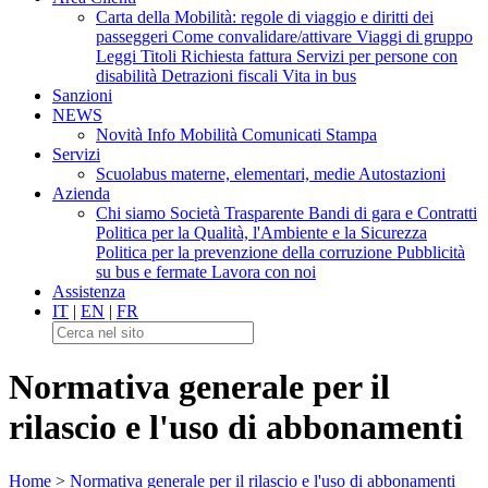
Carta della Mobilità: regole di viaggio e diritti dei
passeggeri
Come convalidare/attivare
Viaggi di gruppo
Leggi Titoli
Richiesta fattura
Servizi per persone con
disabilità
Detrazioni fiscali
Vita in bus
Sanzioni
NEWS
Novità
Info Mobilità
Comunicati Stampa
Servizi
Scuolabus materne, elementari, medie
Autostazioni
Azienda
Chi siamo
Società Trasparente
Bandi di gara e Contratti
Politica per la Qualità, l'Ambiente e la Sicurezza
Politica per la prevenzione della corruzione
Pubblicità
su bus e fermate
Lavora con noi
Assistenza
IT
|
EN
|
FR
Normativa generale per il
rilascio e l'uso di abbonamenti
Home
>
Normativa generale per il rilascio e l'uso di abbonamenti