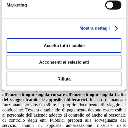
Marketing
L’abbonamento è valido solo nel periodo indicato purché l’importo
stampato corrisponda a quello in vigore nel periodo di validità
indicato. Il tagliando di rinnovo inoltre è valido solamente se
accompagnato dalla tessera abbonato. Tutti gli abbonamenti valgono
Mostra dettagli
sempre dal primo all’ultimo giorno del periodo (mese o anno) di
riferimento. L’abbonamento annuale studenti è valido 12 mesi (dal 1
Settembre al 31 Agosto dell’anno successivo); le corse scolastiche
vengono comunque garantite in conformità al calendario scolastico
Accetta tutti i cookie
fissato dalla Giunta Regionale.
6. USO DELL’ABBONAMENTO ED OBBLIGO DI
Acconsenti ai selezionati
ESIBIZIONE/CONVALIDA.
Per viaggiare sui mezzi MOM è necessario avere con sé Tessera
Rifiuta
Abbonato e tagliando di pagamento validi. Il titolare
dell’abbonamento è tenuto a salire a bordo del mezzo dalla porta
anteriore e dovrà provvedere a
convalidare la tessera abbonato
all’inizio di ogni singola corsa e all’inizio di ogni singola tratta
del viaggio tramite le apposite obliteratrici
. In caso di mancato
funzionamento dovrà esibire il proprio documento di viaggio al
conducente. Tessera e tagliando di pagamento devono essere esibiti
al personale dell’azienda addetto al controllo ed anche al personale
di controllo degli enti Pubblici preposti alla sorveglianza del
servizio, muniti di apposita autorizzazione rilasciata dalla