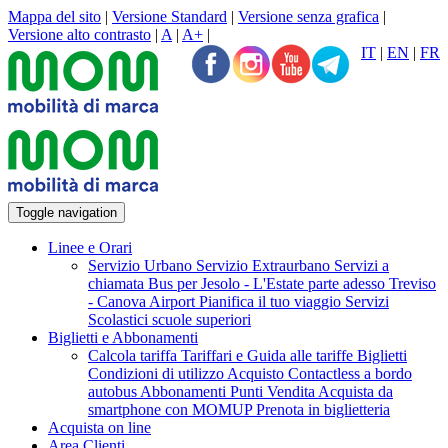
Mappa del sito
|
Versione Standard
|
Versione senza grafica
|
Versione alto contrasto
|
A
|
A+
|
IT
|
EN
|
FR
Toggle navigation
Linee e Orari
Servizio Urbano
Servizio Extraurbano
Servizi a
chiamata
Bus per Jesolo - L'Estate parte adesso
Treviso
- Canova Airport
Pianifica il tuo viaggio
Servizi
Scolastici scuole superiori
Biglietti e Abbonamenti
Calcola tariffa
Tariffari e Guida alle tariffe
Biglietti
Condizioni di utilizzo Acquisto Contactless a bordo
autobus
Abbonamenti
Punti Vendita
Acquista da
smartphone con MOMUP
Prenota in biglietteria
Acquista on line
Area Clienti