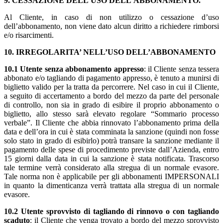
9. CESSAZIONE DELL’USO DELL’ABBONAMENTO.
Al Cliente, in caso di non utilizzo o cessazione d’uso
dell’abbonamento, non viene dato alcun diritto a richiedere rimborsi
e/o risarcimenti.
10. IRREGOLARITA’ NELL’USO DELL’ABBONAMENTO
10.1 Utente senza abbonamento appresso
: il Cliente senza tessera
abbonato e/o tagliando di pagamento appresso, è tenuto a munirsi di
biglietto valido per la tratta da percorrere. Nel caso in cui il Cliente,
a seguito di accertamento a bordo del mezzo da parte del personale
di controllo, non sia in grado di esibire il proprio abbonamento o
biglietto, allo stesso sarà elevato regolare “Sommario processo
verbale”. Il Cliente che abbia rinnovato l’abbonamento prima della
data e dell’ora in cui è stata comminata la sanzione (quindi non fosse
solo stato in grado di esibirlo) potrà transare la sanzione mediante il
pagamento delle spese di procedimento previste dall’Azienda, entro
15 giorni dalla data in cui la sanzione è stata notificata. Trascorso
tale termine verrà considerato alla stregua di un normale evasore.
Tale norma non è applicabile per gli abbonamenti IMPERSONALI
in quanto la dimenticanza verrà trattata alla stregua di un normale
evasore.
10.2 Utente sprovvisto di tagliando di rinnovo o con tagliando
scaduto
: il Cliente che venga trovato a bordo del mezzo sprovvisto