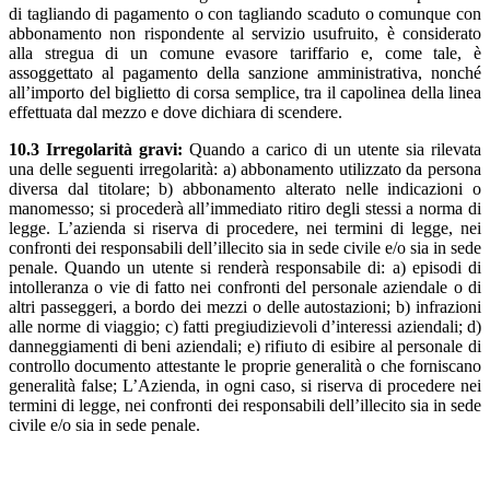
di tagliando di pagamento o con tagliando scaduto o comunque con
abbonamento non rispondente al servizio usufruito, è considerato
alla stregua di un comune evasore tariffario e, come tale, è
assoggettato al pagamento della sanzione amministrativa, nonché
all’importo del biglietto di corsa semplice, tra il capolinea della linea
effettuata dal mezzo e dove dichiara di scendere.
10.3 Irregolarità gravi:
Quando a carico di un utente sia rilevata
una delle seguenti irregolarità: a) abbonamento utilizzato da persona
diversa dal titolare; b) abbonamento alterato nelle indicazioni o
manomesso; si procederà all’immediato ritiro degli stessi a norma di
legge. L’azienda si riserva di procedere, nei termini di legge, nei
confronti dei responsabili dell’illecito sia in sede civile e/o sia in sede
penale. Quando un utente si renderà responsabile di: a) episodi di
intolleranza o vie di fatto nei confronti del personale aziendale o di
altri passeggeri, a bordo dei mezzi o delle autostazioni; b) infrazioni
alle norme di viaggio; c) fatti pregiudizievoli d’interessi aziendali; d)
danneggiamenti di beni aziendali; e) rifiuto di esibire al personale di
controllo documento attestante le proprie generalità o che forniscano
generalità false; L’Azienda, in ogni caso, si riserva di procedere nei
termini di legge, nei confronti dei responsabili dell’illecito sia in sede
civile e/o sia in sede penale.