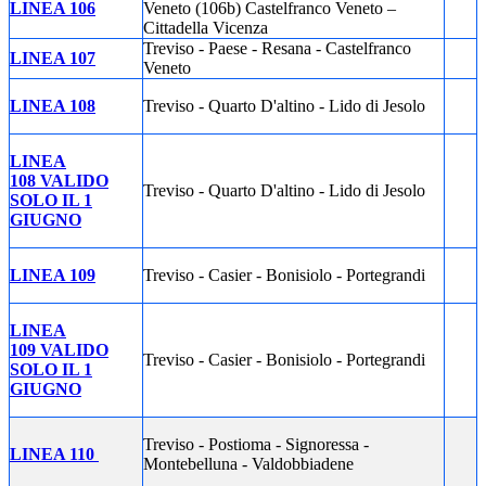
LINEA 106
Veneto (106b) Castelfranco Veneto –
Cittadella Vicenza
Treviso - Paese - Resana - Castelfranco
LINEA 107
Veneto
LINEA 108
Treviso - Quarto D'altino - Lido di Jesolo
LINEA
108 VALIDO
Treviso - Quarto D'altino - Lido di Jesolo
SOLO IL 1
GIUGNO
LINEA 109
Treviso - Casier - Bonisiolo - Portegrandi
LINEA
109 VALIDO
Treviso - Casier - Bonisiolo - Portegrandi
SOLO IL 1
GIUGNO
Treviso - Postioma - Signoressa -
LINEA 110
Montebelluna - Valdobbiadene