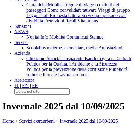
Carta della Mobilità: regole di viaggio e diritti dei
passeggeri
Come convalidare/attivare
Viaggi di gruppo
Leggi Titoli
Richiesta fattura
Servizi per persone con
disabilità
Detrazioni fiscali
Vita in bus
Sanzioni
NEWS
Novità
Info Mobilità
Comunicati Stampa
Servizi
Scuolabus materne, elementari, medie
Autostazioni
Azienda
Chi siamo
Società Trasparente
Bandi di gara e Contratti
Politica per la Qualità, l'Ambiente e la Sicurezza
Politica per la prevenzione della corruzione
Pubblicità
su bus e fermate
Lavora con noi
Assistenza
IT
|
EN
|
FR
Invernale 2025 dal 10/09/2025
Home
>
Servizi extraurbani
>
Invernale 2025 dal 10/09/2025