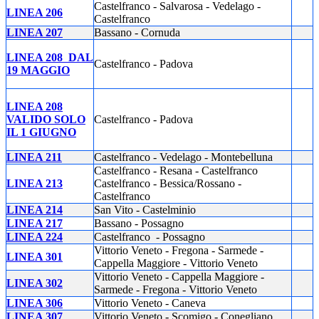
Castelfranco - Salvarosa - Vedelago -
LINEA 206
Castelfranco
LINEA 207
Bassano - Cornuda
L
INEA 208
DAL
Castelfranco - Padova
19 MAGGIO
LINEA 208
VALIDO SOLO
Castelfranco - Padova
IL 1 GIUGNO
LINEA 211
Castelfranco - Vedelago - Montebelluna
Castelfranco - Resana - Castelfranco
LINEA 213
Castelfranco - Bessica/Rossano -
Castelfranco
LINEA 214
San Vito - Castelminio
LINEA 217
Bassano - Possagno
LINEA 224
Castelfranco
- Possagno
Vittorio Veneto - Fregona - Sarmede -
LINEA 301
Cappella Maggiore - Vittorio Veneto
Vittorio Veneto - Cappella Maggiore -
LINEA 302
Sarmede - Fregona - Vittorio Veneto
LINEA 306
Vittorio Veneto - Caneva
LINEA 307
Vittorio Veneto - Scomigo - Conegliano