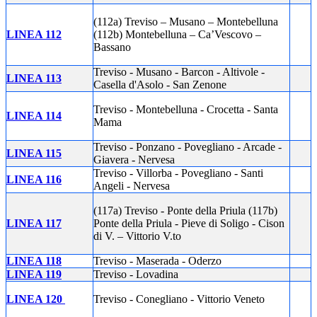
(112a) Treviso – Musano – Montebelluna
LINEA 112
(112b) Montebelluna – Ca’Vescovo –
Bassano
Treviso - Musano - Barcon - Altivole -
LINEA 113
Casella d'Asolo - San Zenone
Treviso - Montebelluna - Crocetta - Santa
LINEA 114
Mama
Treviso - Ponzano - Povegliano - Arcade -
LINEA 115
Giavera - Nervesa
Treviso - Villorba - Povegliano - Santi
LINEA 116
Angeli - Nervesa
(117a) Treviso - Ponte della Priula (117b)
LINEA 117
Ponte della Priula - Pieve di Soligo - Cison
di V. – Vittorio V.to
LINEA 118
Treviso - Maserada - Oderzo
LINEA 119
Treviso - Lovadina
LINEA 120
Treviso - Conegliano - Vittorio Veneto