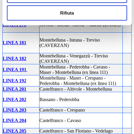
Conegliano - Cimetta - Codognè -
LINEA 154
Rifiuta
Francenigo - Prata
LINEA 170
Treviso - Breda / Cavrie - Saletto (BARZI)
Montebelluna - Istrana - Treviso
LINEA 181
(CAVERZAN)
Montebelluna - Venegazzù - Treviso
LINEA 182
(CAVERZAN)
Montebelluna - Pederobba - Cavaso -
LINEA 191
Maser - Montebelluna (ex linea 111)
Montebelluna - Maser - Crespano -
LINEA 192
Pederobba - Montebelluna (ex linea 111)
LINEA 201
Castelfranco - Altivole - Montebelluna
LINEA 202
Bassano - Pederobba
LINEA 203
Castelfranco - Crespano
LINEA 204
Castelfranco - Cavaso
LINEA 205
Castelfranco - San Floriano - Vedelago