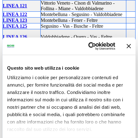
Vittorio Veneto - Cison di Valmarino -
LINEA 121
Follina - Miane - Valdobbiadene
LINEA 122
Montebelluna - Segusino - Valdobbiadene
LINEA 123
Montebelluna - Fener - Feltre
LINEA 125
Segusino - Vas - Busche - Feltre
LINEA 126
Valdobbiadene - Quero - Vas - Feltre
LINEA 046
Feltre - Fener - Alano (Dolomitibus)
Questo sito web utilizza i cookie
LINEA 127
Vittorio Veneto - La Secca - Belluno
Utilizziamo i cookie per personalizzare contenuti ed
LINEA 129
Vittorio Veneto - Tarzo - Conegliano
annunci, per fornire funzionalità dei social media e per
Possagno - Cavaso - Pederobba - Covolo -
LINEA 130
Valdobbiadene
analizzare il nostro traffico. Condividiamo inoltre
Conegliano (132) - Pieve di Soligo -
LINEA 131
informazioni sul modo in cui utilizza il nostro sito con i
Cornuda FS - Montebelluna (131)
nostri partner che si occupano di analisi dei dati web,
Valdobbiadene - Col San Martino -
pubblicità e social media, i quali potrebbero combinarle
LINEA 132
Conegliano
con altre informazioni che ha fornito loro o che hanno
raccolto dal suo utilizzo dei loro servizi.
(133a) Treviso - Ponte della Priula (133b)