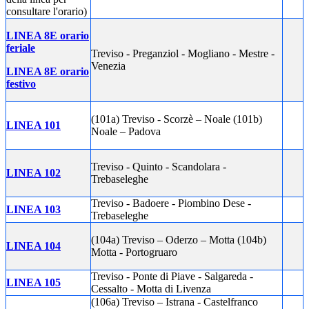
consultare l'orario)
LINEA 8E orario
feriale
Treviso - Preganziol - Mogliano - Mestre -
Venezia
LINEA 8E orario
festivo
(101a) Treviso - Scorzè – Noale (101b)
LINEA 101
Noale – Padova
Treviso - Quinto - Scandolara -
LINEA 102
Trebaseleghe
Treviso - Badoere - Piombino Dese -
LINEA 103
Trebaseleghe
(104a) Treviso – Oderzo – Motta (104b)
LINEA 104
Motta - Portogruaro
Treviso - Ponte di Piave - Salgareda -
LINEA 105
Cessalto - Motta di Livenza
(106a) Treviso – Istrana - Castelfranco