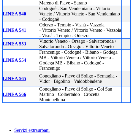
Mareno di Piave - Sarano
Codognè - San Vendemiano - Vittorio
LINEA 540
Veneto / Vittorio Veneto - San Vendemiano
- Codognè
Oderzo - Tempio - Visnà - Vazzola
LINEA 541
- Vittorio Veneto / Vittorio Veneto - Vazzola
- Visnà - Tempio - Oderzo
Vittorio Veneto - Orsago - Salvatoronda /
LINEA 553
Salvatoronda - Orsago - Vittorio Veneto
Francenigo - Codognè - Bibano - Godega
MB - Vittorio Veneto / Vittorio Veneto -
LINEA 554
Godega MB - Bibano - Codognè -
Francenigo
Conegliano - Pieve di Soligo - Sernaglia -
LINEA 565
Vidor - Bigolino - Valdobbiadene
Conegliano - Pieve di Soligo - Col San
LINEA 566
Martino - Colbertaldo - Crocetta -
Montebelluna
Servizi extraurbani