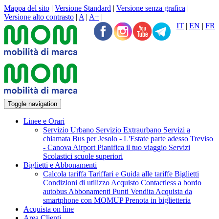
Mappa del sito
|
Versione Standard
|
Versione senza grafica
|
Versione alto contrasto
|
A
|
A+
|
IT
|
EN
|
FR
Toggle navigation
Linee e Orari
Servizio Urbano
Servizio Extraurbano
Servizi a
chiamata
Bus per Jesolo - L'Estate parte adesso
Treviso
- Canova Airport
Pianifica il tuo viaggio
Servizi
Scolastici scuole superiori
Biglietti e Abbonamenti
Calcola tariffa
Tariffari e Guida alle tariffe
Biglietti
Condizioni di utilizzo Acquisto Contactless a bordo
autobus
Abbonamenti
Punti Vendita
Acquista da
smartphone con MOMUP
Prenota in biglietteria
Acquista on line
Area Clienti