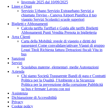
Invernale 2025 dal 10/09/2025
Linee e Orari
Servizio Urbano
Servizio Extraurbano
Servizi a
chiamata
Treviso - Canova Airport
Pianifica il tuo
viaggio
Servizi Scolastici scuole superiori
Biglietti e Abbonamenti
Calcola tariffa
Tariffari e Guida alle tariffe
Biglietti
Abbonamenti
Punti Vendita
Prenota in biglietteria
Area Clienti
Carta della Mobilità: regole di viaggio e diritti dei
passeggeri
Come convalidare/attivare
Viaggi di gruppo
Leggi Titoli
Richiesta fattura
Detrazioni fiscali
Vita in
bus
Sanzioni
Servizi
Scuolabus materne, elementari, medie
Autostazioni
Azienda
Chi siamo
Società Trasparente
Bandi di gara e Contratti
Politica per la Qualità, l'Ambiente e la Sicurezza
Politica per la prevenzione della corruzione
Pubblicità
su bus e fermate
Lavora con noi
Assistenza
Dichiarazione di Accessibilità
Privacy
Cookie policy