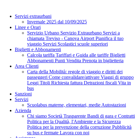
Servizi extraurbani
Invernale 2025 dal 10/09/2025
Linee e Orari
Servizio Urbano
Servizio Extraurbano
Servizi a
chiamata
Treviso - Canova Airport
Pianifica il tuo
viaggio
Servizi Scolastici scuole superiori
Biglietti e Abbonamenti
Calcola tariffa
Tariffari e Guida alle tariffe
Biglietti
Abbonamenti
Punti Vendita
Prenota in biglietteria
Area Clienti
Carta della Mobilità: regole di viaggio e diritti dei
passeggeri
Come convalidare/attivare
Viaggi di gruppo
Leggi Titoli
Richiesta fattura
Detrazioni fiscali
Vita in
bus
Sanzioni
Servizi
Scuolabus materne, elementari, medie
Autostazioni
Azienda
Chi siamo
Società Trasparente
Bandi di gara e Contratti
Politica per la Qualità, l'Ambiente e la Sicurezza
Politica per la prevenzione della corruzione
Pubblicità
su bus e fermate
Lavora con noi