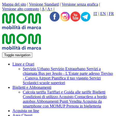
Mappa del sito
|
Versione Standard
|
Versione senza grafica
|
Versione alto contrasto
|
A
|
A+
|
IT
|
EN
|
FR
Toggle navigation
Linee e Orari
Servizio Urbano
Servizio Extraurbano
Servizi a
chiamata
Bus per Jesolo - L'Estate parte adesso
Treviso
- Canova Airport
Pianifica il tuo viaggio
Servizi
Scolastici scuole superiori
Biglietti e Abbonamenti
Calcola tariffa
Tariffari e Guida alle tariffe
Biglietti
Condizioni di utilizzo Acquisto Contactless a bordo
autobus
Abbonamenti
Punti Vendita
Acquista da
smartphone con MOMUP
Prenota in biglietteria
Acquista on line
Area Clienti