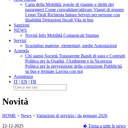
Carta della Mobilità: regole di viaggio e diritti dei
passeggeri
Come convalidare/attivare
Viaggi di gruppo
Leggi Titoli
Richiesta fattura
Servizi per persone con
disabilità
Detrazioni fiscali
Vita in bus
Sanzioni
NEWS
Novità
Info Mobilità
Comunicati Stampa
Servizi
Scuolabus materne, elementari, medie
Autostazioni
Azienda
Chi siamo
Società Trasparente
Bandi di gara e Contratti
Politica per la Qualità, l'Ambiente e la Sicurezza
Politica per la prevenzione della corruzione
Pubblicità
su bus e fermate
Lavora con noi
Assistenza
IT
|
EN
|
FR
Novità
HOME
>
News
>
Variazioni di servizio | da gennaio 2026
22-12-2025
Torna a tutte le news