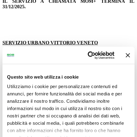
IL SERVIZIO A CHIAMATA MOM+ TERMINA IL
31/12/2025.
SERVIZIO URBANO VITTORIO VENETO
DA MERCOLEDÌ 07 GENNAIO 2026|
Modifica a percorsi e
orari delle linee 31-32-33
Questo sito web utilizza i cookie
Utilizziamo i cookie per personalizzare contenuti ed
CLICCA QUI PER CONSULTARE I NUOVI ORARI LINEE
annunci, per fornire funzionalità dei social media e per
31-32-33
analizzare il nostro traffico. Condividiamo inoltre
informazioni sul modo in cui utilizza il nostro sito con i
nostri partner che si occupano di analisi dei dati web,
Saranno modificati i percorsi e gli orari delle linee 31-32-33.
pubblicità e social media, i quali potrebbero combinarle
Saranno soppresse le fermate “Cimitero Ceneda” poste in via
Ippolito Nievo (linee 32-33), “Via Da Vinci” (linea 32),
con altre informazioni che ha fornito loro o che hanno
“Viale della Vittoria” direz. Nord (linea 32).