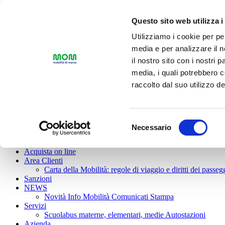
Mappa del sito
|
Versione Standard
|
Versione senza grafica
|
Versione 
Questo sito web utilizza i
Utilizziamo i cookie per pe
media e per analizzare il n
il nostro sito con i nostri 
media, i quali potrebbero 
raccolto dal suo utilizzo dei
Toggle navigation
Linee e Orari
Servizio Urbano
Servizio Extraurbano
Servizi a chiamat
Selezione
Biglietti e Abbonamenti
Necessario
del
Calcola tariffa
Tariffari e Guida alle tariffe
Biglietti
Condi
biglietteria
consenso
Acquista on line
Area Clienti
Carta della Mobilità: regole di viaggio e diritti dei passeg
Sanzioni
NEWS
Novità
Info Mobilità
Comunicati Stampa
Servizi
Scuolabus materne, elementari, medie
Autostazioni
Azienda