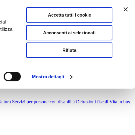
IT
|
EN
|
FR
Accetta tutti i cookie
ial
tilizza
Acconsenti ai selezionati
Rifiuta
ica il tuo viaggio
Servizi Scolastici scuole superiori
Mostra dettagli
nti Vendita
Acquista da smartphone con MOMUP
Prenota in
fattura
Servizi per persone con disabilità
Detrazioni fiscali
Vita in bus