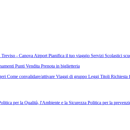
a
Treviso - Canova Airport
Pianifica il tuo viaggio
Servizi Scolastici scu
namenti
Punti Vendita
Prenota in biglietteria
geri
Come convalidare/attivare
Viaggi di gruppo
Leggi Titoli
Richiesta 
Politica per la Qualità, l'Ambiente e la Sicurezza
Politica per la prevenz