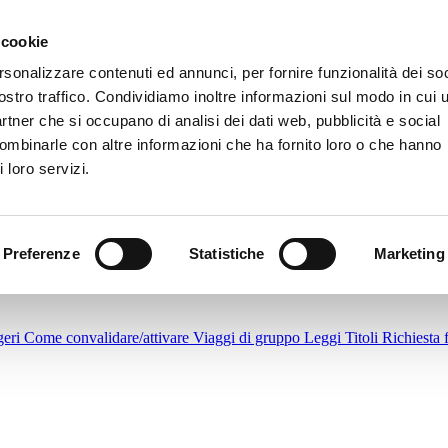
alto contrasto
|
A
|
A+
|
 cookie
rsonalizzare contenuti ed annunci, per fornire funzionalità dei soc
ostro traffico. Condividiamo inoltre informazioni sul modo in cui u
partner che si occupano di analisi dei dati web, pubblicità e social
combinarle con altre informazioni che ha fornito loro o che hanno
 loro servizi.
a
Bus per Jesolo - L'Estate parte adesso
Treviso - Canova Airport
Pianif
Preferenze
Statistiche
Marketing
zioni di utilizzo Acquisto Contactless a bordo autobus
Abbonamenti
Pu
geri
Come convalidare/attivare
Viaggi di gruppo
Leggi Titoli
Richiesta 