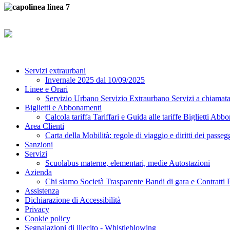
Servizi extraurbani
Invernale 2025 dal 10/09/2025
Linee e Orari
Servizio Urbano
Servizio Extraurbano
Servizi a chiamat
Biglietti e Abbonamenti
Calcola tariffa
Tariffari e Guida alle tariffe
Biglietti
Abbo
Area Clienti
Carta della Mobilità: regole di viaggio e diritti dei passeg
Sanzioni
Servizi
Scuolabus materne, elementari, medie
Autostazioni
Azienda
Chi siamo
Società Trasparente
Bandi di gara e Contratti
Assistenza
Dichiarazione di Accessibilità
Privacy
Cookie policy
Segnalazioni di illecito - Whistleblowing