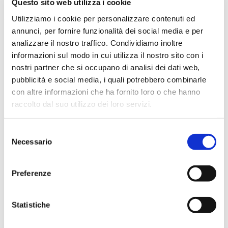
Questo sito web utilizza i cookie
Biglietti e Abbonamenti
Utilizziamo i cookie per personalizzare contenuti ed
annunci, per fornire funzionalità dei social media e per
Tariffari e Guida alle tariffe
analizzare il nostro traffico. Condividiamo inoltre
Tariffario MOM
Guida alle Tariffe
informazioni sul modo in cui utilizza il nostro sito con i
Linea Treviso - Portogruaro
nostri partner che si occupano di analisi dei dati web,
Linea Treviso - Padova
pubblicità e social media, i quali potrebbero combinarle
Linea Treviso-Venezia
Biglietti
con altre informazioni che ha fornito loro o che hanno
Biglietto urbano
raccolto dal suo utilizzo dei loro servizi.
Biglietto extraurbano
Biglietto digitale
Biglietti Treviso Card e intera rete
Selezione
Biglietti a bordo
Necessario
del
Biglietto bagagli e bicicletta
Biglietto via SMS | al numero 4850208
consenso
Condizioni di utilizzo Acquisto Contactless a bordo autobus
Abbonamenti
Preferenze
Studente
Lavoratore
Ordinario
Statistiche
Fasce deboli
Punti Vendita
Biglietterie