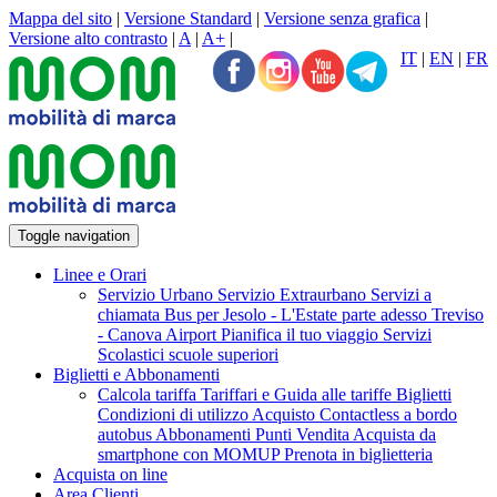
Mappa del sito
|
Versione Standard
|
Versione senza grafica
|
Versione alto contrasto
|
A
|
A+
|
IT
|
EN
|
FR
Toggle navigation
Linee e Orari
Servizio Urbano
Servizio Extraurbano
Servizi a
chiamata
Bus per Jesolo - L'Estate parte adesso
Treviso
- Canova Airport
Pianifica il tuo viaggio
Servizi
Scolastici scuole superiori
Biglietti e Abbonamenti
Calcola tariffa
Tariffari e Guida alle tariffe
Biglietti
Condizioni di utilizzo Acquisto Contactless a bordo
autobus
Abbonamenti
Punti Vendita
Acquista da
smartphone con MOMUP
Prenota in biglietteria
Acquista on line
Area Clienti