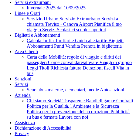
Servizi extraurbani
Invernale 2025 dal 10/09/2025
Linee e Orari
Servizio Urbano
Servizio Extraurbano
Servizi a
chiamata
Treviso - Canova Airport
Pianifica il tuo
viaggio
Servizi Scolastici scuole superiori
Biglietti e Abbonamenti
Calcola tariffa
Tariffari e Guida alle tariffe
Biglietti
Abbonamenti
Punti Vendita
Prenota in biglietteria
Area Clienti
Carta della Mobilità: regole di viaggio e diritti dei
passeggeri
Come convalidare/attivare
Viaggi di gruppo
Leggi Titoli
Richiesta fattura
Detrazioni fiscali
Vita in
bus
Sanzioni
Servizi
Scuolabus materne, elementari, medie
Autostazioni
Azienda
Chi siamo
Società Trasparente
Bandi di gara e Contratti
Politica per la Qualità, l'Ambiente e la Sicurezza
Politica per la prevenzione della corruzione
Pubblicità
su bus e fermate
Lavora con noi
Assistenza
Dichiarazione di Accessibilità
Privacy