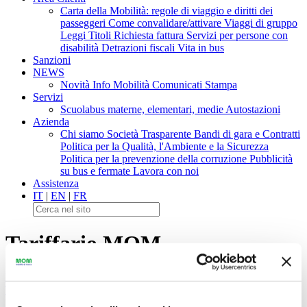
Carta della Mobilità: regole di viaggio e diritti dei
passeggeri
Come convalidare/attivare
Viaggi di gruppo
Leggi Titoli
Richiesta fattura
Servizi per persone con
disabilità
Detrazioni fiscali
Vita in bus
Sanzioni
NEWS
Novità
Info Mobilità
Comunicati Stampa
Servizi
Scuolabus materne, elementari, medie
Autostazioni
Azienda
Chi siamo
Società Trasparente
Bandi di gara e Contratti
Politica per la Qualità, l'Ambiente e la Sicurezza
Politica per la prevenzione della corruzione
Pubblicità
su bus e fermate
Lavora con noi
Assistenza
IT
|
EN
|
FR
Tariffario MOM
Home
>
Biglietti e Abbonamenti
>
Tariffari e Guida alle tariffe
>
Tariffario MOM